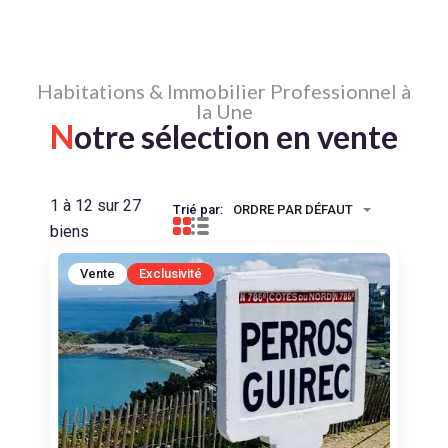
Habitations & Immobilier Professionnel à
la Une
N
otre sélection en vente
1 à 12 sur 27
Trié par:
ORDRE PAR DÉFAUT
biens
Vente
Exclusivité