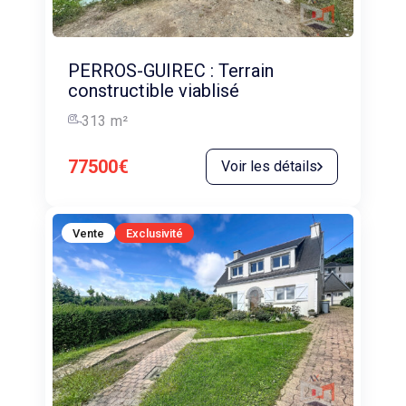
PERROS-GUIREC : Terrain
constructible viablisé
313
m²
77500€
Voir les détails
Vente
Exclusivité