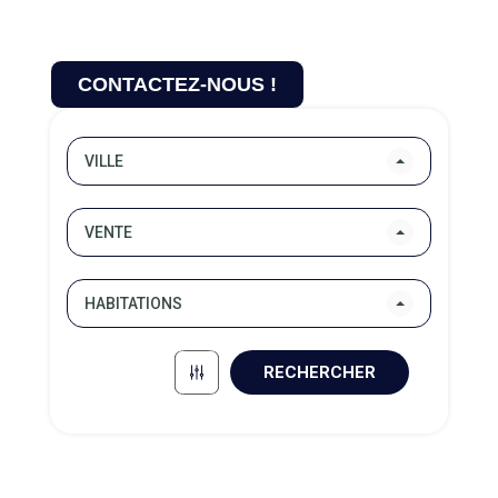
Les agences immobilières Axmor Transactions
sont installées sur la Côte de Granit Rose à
Perros-Guirec et à Lannion en Bretagne.
CONTACTEZ-NOUS !
VILLE
VENTE
HABITATIONS
RECHERCHER