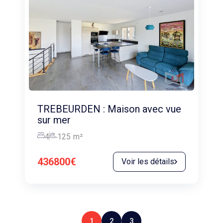
TREBEURDEN : Maison avec vue
sur mer
4
125
m²
436800€
Voir les détails
1
2
3