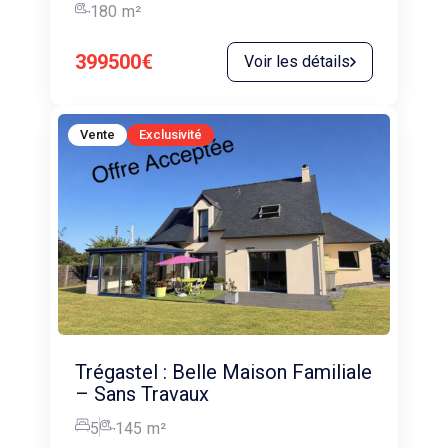
180
m²
399500€
Voir les détails
Vente
Exclusivité
Trégastel : Belle Maison Familiale
– Sans Travaux
5
145
m²