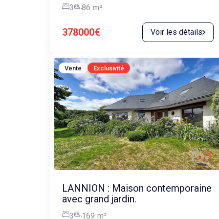
3
86
m²
378000€
Voir les détails
Vente
Exclusivité
LANNION : Maison contemporaine
avec grand jardin.
3
169
m²