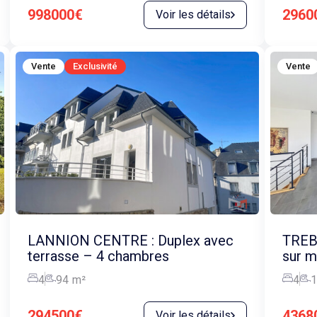
998000€
2960
Voir les détails
Vente
Exclusivité
Vente
LANNION CENTRE : Duplex avec
TREB
terrasse – 4 chambres
sur m
4
94
m²
4
1
294500€
4368
Voir les détails