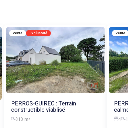
Vente
Exclusivité
Vente
PERROS-GUIREC : Terrain
PERR
constructible viablisé
calme
313
m²
4
1