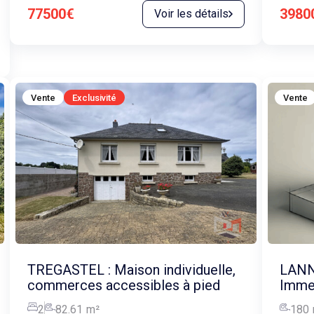
77500€
3980
Voir les détails
Vente
Exclusivité
Vente
TREGASTEL : Maison individuelle,
LANN
commerces accessibles à pied
Immeu
2
82.61
m²
180