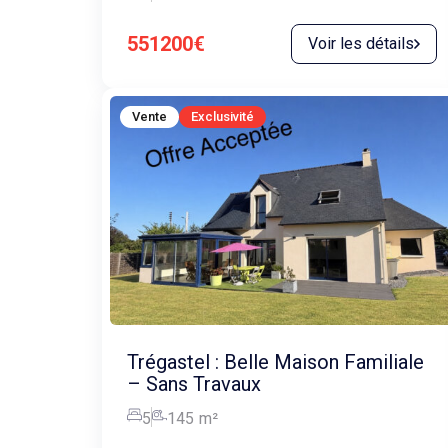
551200€
Voir les détails
Vente
Exclusivité
Trégastel : Belle Maison Familiale
– Sans Travaux
5
145
m²