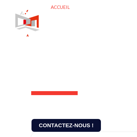
ACCUEIL
HABITATIONS
P
NOS AGENCES
CONTACT
Vos agences au s
vos projets immob
Les agences immobilières Axmor Transa
sur la Côte de Granit Rose à Perros-Gui
Bretagne.
CONTACTEZ-NOUS !