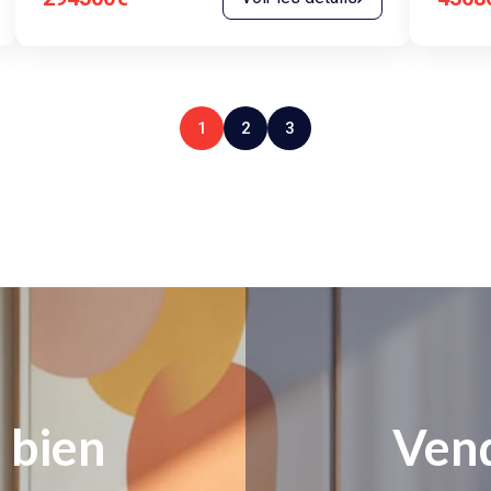
1
2
3
 bien
Vend