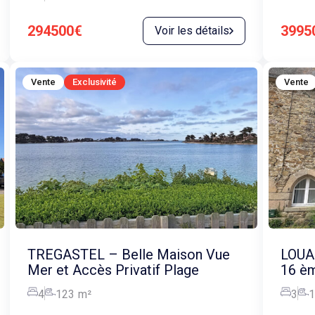
294500€
3995
Voir les détails
Vente
Exclusivité
Vente
TREGASTEL – Belle Maison Vue
LOUA
Mer et Accès Privatif Plage
16 èm
4
123
m²
3
1