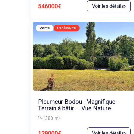
546000€
Voir les détails
Vente
Exclusivité
Pleumeur Bodou : Magnifique
Terrain à bâtir – Vue Nature
1383
m²
129000€
Voir les détails