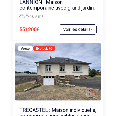
LANNION : Maison
contemporaine avec grand jardin.
3
169
m²
551200€
Voir les détails
Vente
Exclusivité
TREGASTEL : Maison individuelle,
commerces accessibles à pied