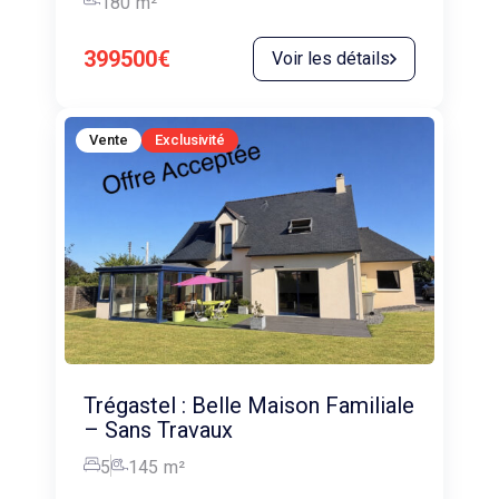
180
m²
399500€
Voir les détails
Vente
Exclusivité
Trégastel : Belle Maison Familiale
– Sans Travaux
5
145
m²