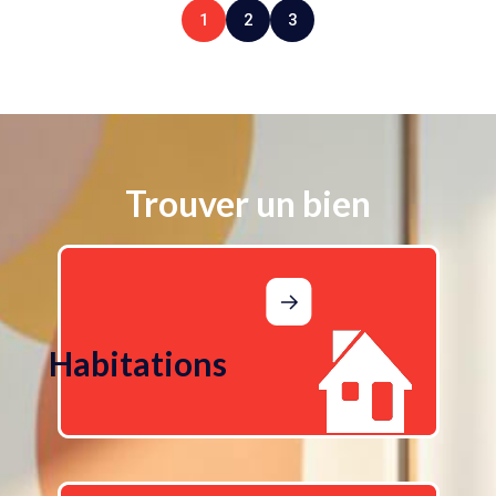
1
2
3
Trouver un bien
Habitations