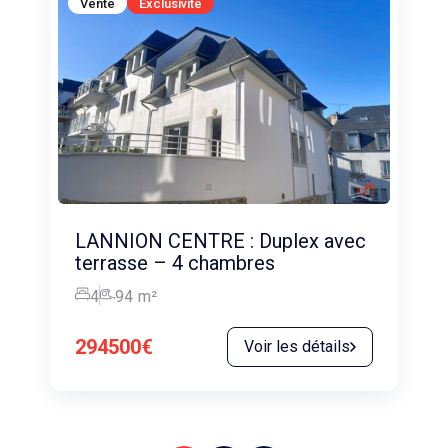
Vente
Exclusivité
LANNION CENTRE : Duplex avec
terrasse – 4 chambres
4
94
m²
294500€
Voir les détails