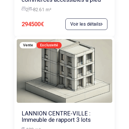
2
82.61
m²
294500€
Voir les détails
Vente
Exclusivité
LANNION CENTRE-VILLE :
Immeuble de rapport 3 lots