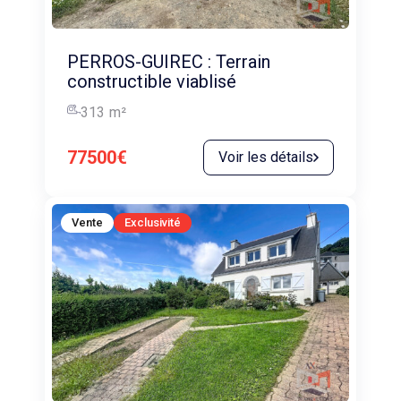
PERROS-GUIREC : Terrain
constructible viablisé
313
m²
77500€
Voir les détails
Vente
Exclusivité