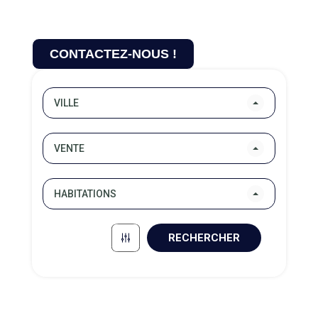
Les agences immobilières Axmor Transactions
sont installées sur la Côte de Granit Rose à
Perros-Guirec et à Lannion en Bretagne.
CONTACTEZ-NOUS !
VILLE
VENTE
HABITATIONS
RECHERCHER